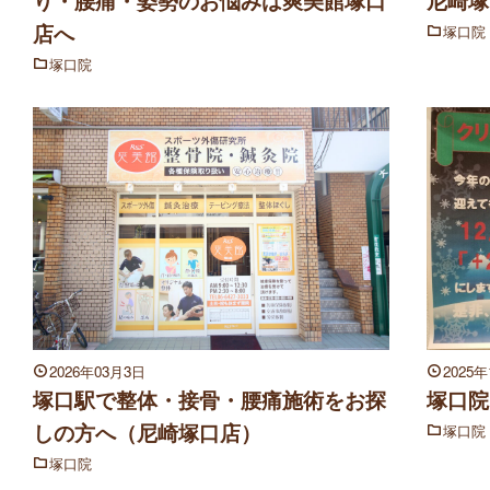
り・腰痛・姿勢のお悩みは爽美館塚口
尼崎塚
店へ
塚口院
塚口院
2026年03月3日
2025
塚口駅で整体・接骨・腰痛施術をお探
塚口院
しの方へ（尼崎塚口店）
塚口院
塚口院