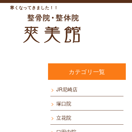
寒くなってきました！！
カテゴリ一覧
JR尼崎店
塚口院
立花院
口田中院