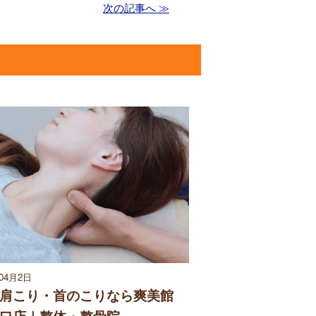
次の記事へ ≫
年04月2日
肩こり・首のこりなら爽美館