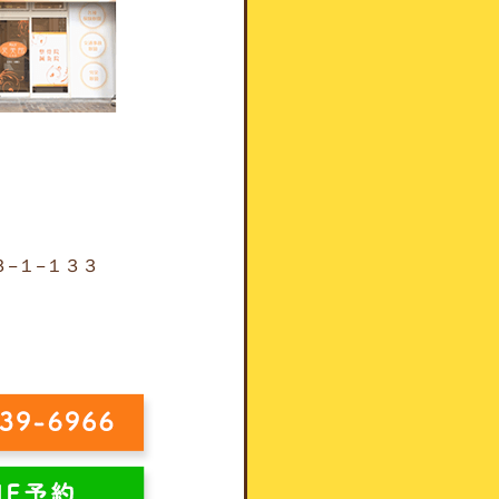
−１−１３３